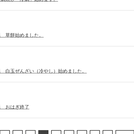
庵 草餅始めました。
庵 白玉ぜんざい（冷やし）始めました。
庵 おはぎ終了