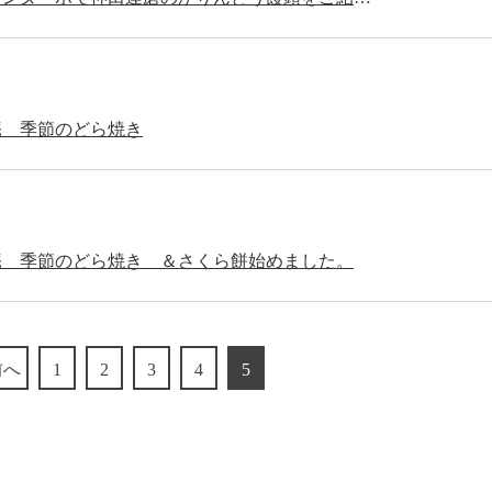
庵 季節のどら焼き
庵 季節のどら焼き ＆さくら餅始めました。
前へ
1
2
3
4
5